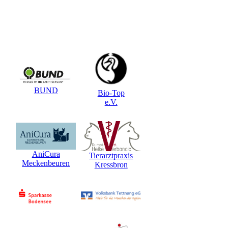
BUND
Bio-Top
e.V.
AniCura
Tierarztpraxis
Meckenbeuren
Kressbron