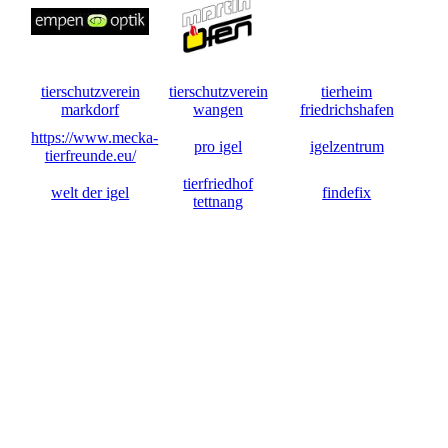
tierschutzverein
tierschutzverein
tierheim
markdorf
wangen
friedrichshafen
https://www.mecka-
pro igel
igelzentrum
tierfreunde.eu/
tierfriedhof
welt der igel
findefix
tettnang